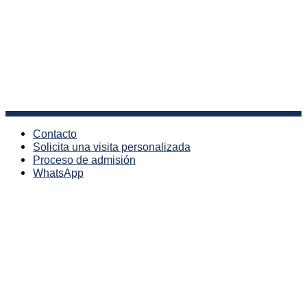
Política de Cookies
Copyright © Colegio Internacional de Valladolid. Todos los derechos
reservados
Facebook
Instagram
YouTube
LinkedIn
Contacto
Solicita una visita personalizada
Proceso de admisión
WhatsApp